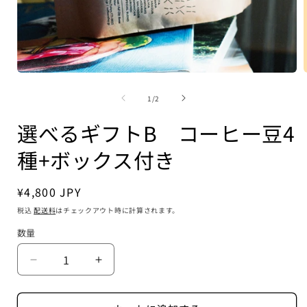
モ
ー
の
1
/
2
ダ
ル
選べるギフトB コーヒー豆4
で
メ
種+ボックス付き
デ
ィ
ア
(1)
(
通
¥4,800 JPY
を
常
税込
配送料
はチェックアウト時に計算されます。
開
価
く
数量
格
選
選
べ
べ
る
る