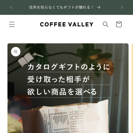
コンテ
 8/31
ンツに
住所を知らなくてもギフトが贈れる！
進む
カ
ー
ト
商品情
報にス
キップ