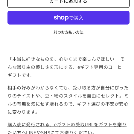
カートに追加する
ギ
ギ
フ
フ
ト
ト
B
B
コ
コ
別のお支払い方法
ー
ー
ヒ
ヒ
ー
ー
「本当に好きなものを、心ゆくまで楽しんでほしい」 そ
豆
豆
んな贈り主の優しさを形にする、eギフト専用のコーヒー
4
4
種
種
ギフトです。
+ボ
+ボ
相手の好みがわからなくても、受け取る方が自分にぴった
ッ
ッ
りのテイストや、豆・粉のスタイルを自由にセレクト。ミ
ク
ク
ス
ス
ルの有無を気にせず贈れるので、ギフト選びの不安が安心
付
付
に変わります。
き
き
購入後に発行される、eギフトの受取URLをギフトを贈り
の
の
数
数
たい方へLINEやSNSにてお送りください。