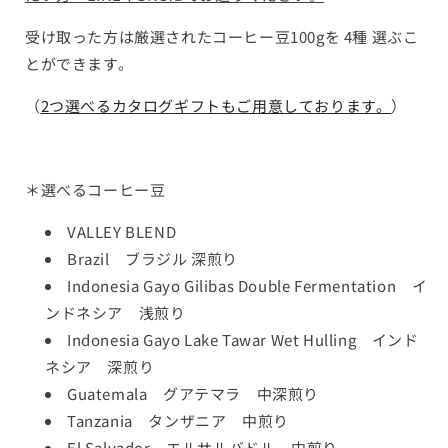
量
量
受け取った方は厳選されたコーヒー豆100gを 4種 選ぶこ
を
を
とができます。
減
増
ら
や
（
2つ選べるカタログギフトもご用意しております。
）
す
す
＊選べるコーヒー豆
VALLEY BLEND
Brazil ブラジル 深煎り
Indonesia Gayo Gilibas Double Fermentation イ
ンドネシア 浅煎り
Indonesia Gayo Lake Tawar Wet Hulling インド
ネシア 深煎り
Guatemala グアテマラ 中深煎り
Tanzania タンザニア 中煎り
El Salvador エルサルバドル 中煎り